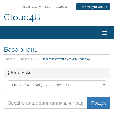
Українська
Вхід
Реєстрація
Переглянути кошик
Cloud4U
Пере
наві
База знань
Головна
База знань
Перегляд статей з мітками redeploy
Категорія