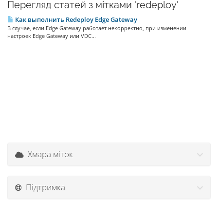
Перегляд статей з мітками 'redeploy'
Как выполнить Redeploy Edge Gateway
В случае, если Edge Gateway работает некорректно, при изменении
настроек Edge Gateway или VDC...
Хмара міток
Підтримка