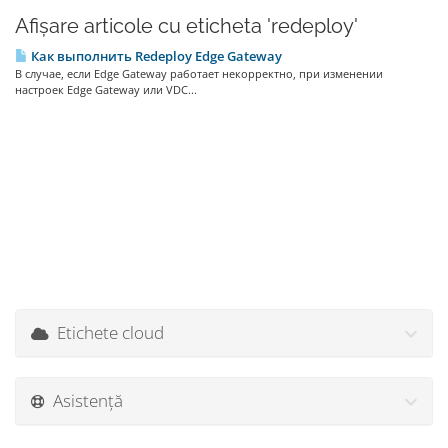
Afișare articole cu eticheta 'redeploy'
Как выполнить Redeploy Edge Gateway
В случае, если Edge Gateway работает некорректно, при изменении
настроек Edge Gateway или VDC...
Etichete cloud
Asistență