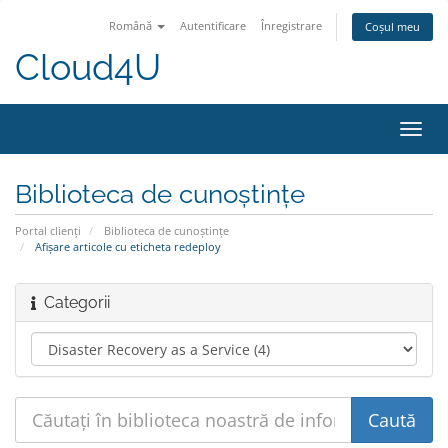
Română
Autentificare
Înregistrare
Coșul meu
Cloud4U
Navi
Toggl
Biblioteca de cunoștințe
Portal clienți
Biblioteca de cunoștințe
Afișare articole cu eticheta redeploy
Categorii