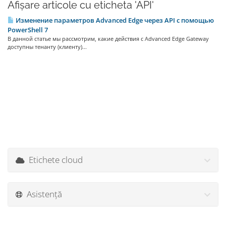
Afișare articole cu eticheta 'API'
Изменение параметров Advanced Edge через API с помощью
PowerShell 7
В данной статье мы рассмотрим, какие действия с Advanced Edge Gateway
доступны тенанту (клиенту)...
Etichete cloud
Asistență