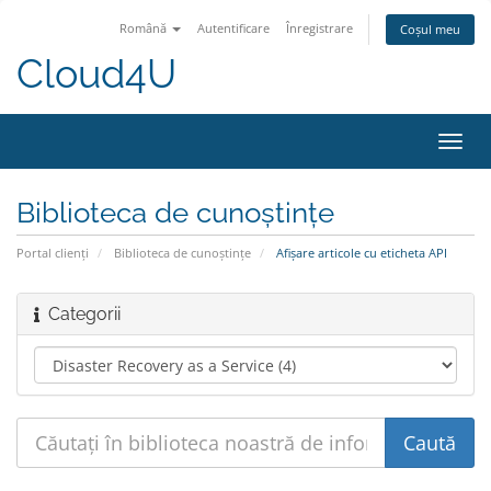
Română
Autentificare
Înregistrare
Coșul meu
Cloud4U
Navi
Toggl
Biblioteca de cunoștințe
Portal clienți
Biblioteca de cunoștințe
Afișare articole cu eticheta API
Categorii