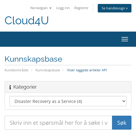
Norwegian
Logg inn
Registrer
Se handlevogn »
Cloud4U
Bytt
navig
Kunnskapsbase
Kundeområdet
Kunnskapsbase
Viser taggede artikler API
Kategorier