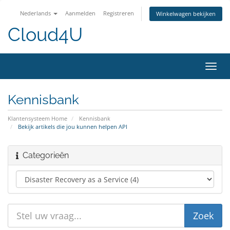
Nederlands
Aanmelden
Registreren
Winkelwagen bekijken
Cloud4U
Navig
in-/u
Kennisbank
Klantensysteem Home
Kennisbank
Bekijk artikels die jou kunnen helpen API
Categorieën