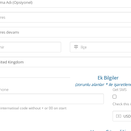
Ek Bilgiler
(zorunlu alanlar * ile işaretlen
Phone
Get SMS
Check this 
th internatioal code without + or 00 on start