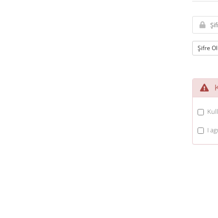
Şifre O
Ku
Kul
I a