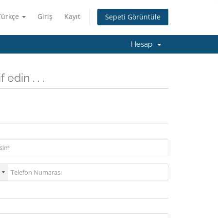
Türkçe
Giriş
Kayıt
Sepeti Görüntüle
Hesap
edin . . .