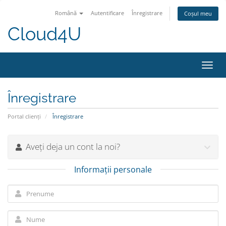
Română
Autentificare
Înregistrare
Coșul meu
Cloud4U
Navi
Toggl
Înregistrare
Portal clienți
Înregistrare
Aveți deja un cont la noi?
Informații personale