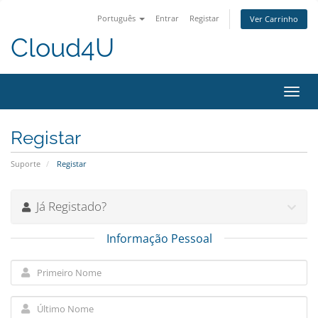
Português
Entrar
Registar
Ver Carrinho
Cloud4U
Alter
nave
Registar
Suporte
Registar
Já Registado?
Informação Pessoal