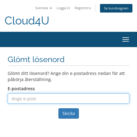
Svenska
Logga in
Registrera
Se kundvagnen
Cloud4U
Växla
navig
Glömt lösenord
Glömt ditt lösenord? Ange din e-postadress nedan för att
påbörja återställning.
E-postadress
Skicka