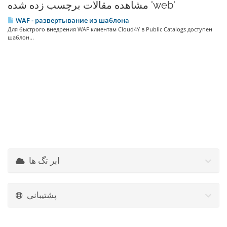
مشاهده مقالات برچسب زده شده 'web'
WAF - развертывание из шаблона
Для быстрого внедрения WAF клиентам Cloud4Y в Public Catalogs доступен
шаблон...
ابر تگ ها
پشتیبانی