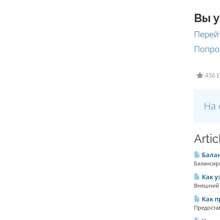
Вы у
Перейт
Попро
456 E
Ha 
Arti
Балан
Балансиро
Как у
Внешний I
Как п
Предоста