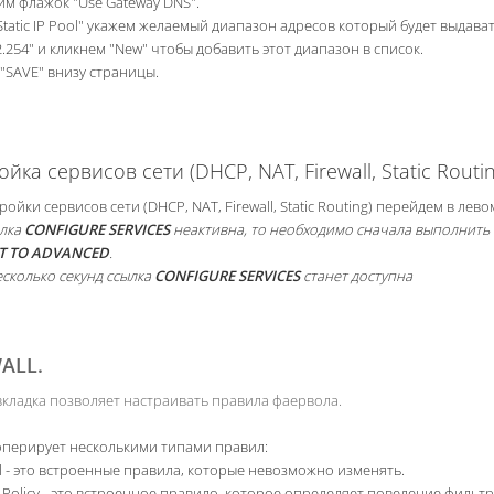
м флажок "Use Gateway DNS".
Static IP Pool" укажем желаемый диапазон адресов который будет выдавать
2.254" и кликнем "New" чтобы добавить этот диапазон в список.
"SAVE" внизу страницы.
йка сервисов сети (DHCP, NAT, Firewall, Static Routin
ройки сервисов сети (DHCP, NAT, Firewall, Static Routing) перейдем в лев
ылка
CONFIGURE SERVICES
неактивна, то необходимо сначала выполнить
T TO ADVANCED
.
сколько секунд ссылка
CONFIGURE SERVICES
станет доступна
ALL.
вкладка позволяет настраивать правила фаервола.
 оперирует несколькими типами правил:
al - это встроенные правила, которые невозможно изменять.
t Policy - это встроенное правило, которое определяет поведение фил