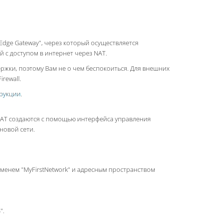
Edge Gateway", через который осуществляется
 с доступом в интернет через NAT.
жки, поэтому Вам не о чем беспокоиться. Для внешних
irewall.
рукции
.
 NAT создаются с помощью интерфейса управления
новой сети.
именем "MyFirstNetwork" и адресным пространством
".