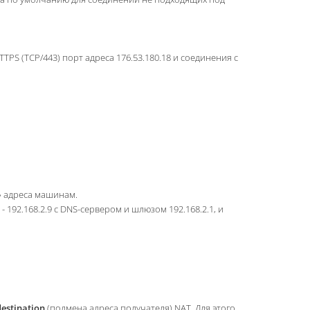
PS (TCP/443) порт адреса 176.53.180.18 и соединения с
е» адреса машинам.
 192.168.2.9 c DNS-сервером и шлюзом 192.168.2.1, и
estination
(подмена адреса получателя) NAT. Для этого