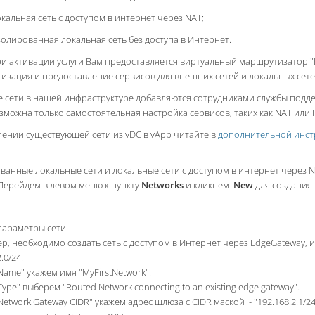
кальная сеть с доступом в интернет через NAT;
олированная локальная сеть без доступа в Интернет.
ри активации услуги Вам предоставляется виртуальный маршрутизатор "
зация и предоставление сервисов для внешних сетей и локальных сетей
 сети в нашей инфраструктуре добавляются сотрудниками службы поддер
зможна только самостоятельная настройка сервисов, таких как NAT или F
лении существующей сети из vDC в vApp читайте в
дополнительной инст
ванные локальные сети и локальные сети с доступом в интернет через
Перейдем в левом меню к пункту
Networks
и кликнем
New
для создания 
параметры сети.
, необходимо создать сеть с доступом в Интернет через EdgeGateway, 
.0/24.
Name" укажем имя "MyFirstNetwork".
Type" выберем "Routed Network connecting to an existing edge gateway".
Network Gateway CIDR" укажем адрес шлюза с CIDR маской - "192.168.2.1/24