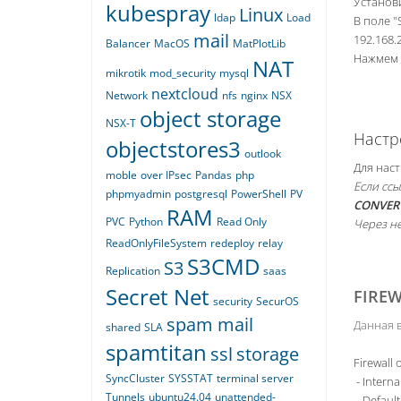
Установи
kubespray
Linux
ldap
Load
В поле "
mail
192.168.
Balancer
MacOS
MatPlotLib
Нажмем 
NAT
mikrotik
mod_security
mysql
nextcloud
Network
nfs
nginx
NSX
object storage
NSX-T
Настро
objectstores3
outlook
Для наст
moble
over IPsec
Pandas
php
Если сс
phpmyadmin
postgresql
PowerShell
PV
CONVER
RAM
PVC
Python
Read Only
Через не
ReadOnlyFileSystem
redeploy
relay
S3CMD
S3
Replication
saas
Secret Net
FIREW
security
SecurOS
spam mail
Данная 
shared
SLA
spamtitan
ssl
storage
Firewall
SyncCluster
SYSSTAT
terminal server
- Intern
Tunnels
ubuntu24.04
unattended-
- Defaul