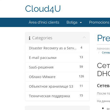
Cloud4U
Àrea d'Inici clients
Botiga
Promocions
Pr
Categories
4
Disaster Recovery as a Service
Administr
Сетева
13
E-mail рассылки
Сет
59
SaaS-решения
DHC
126
Облако VMware
Сетев
11
Объектное хранилище S3
После то
15
Техническая поддержка
На данн
вн