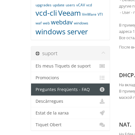
upgrades
update
users
vCAV
vcd
другие п
vcd-cli
Veeam
- User -
VmWare
VTI
webdav
waf
web
windows
В пример
windows server
адреса 1
Все ост
После вн
suport
Els meus Tiquets de suport
DHCP
Promocions
На вкла
Preguntes Freqüents - FAQ
В пример
маской п
Descàrregues
Estat de la xarxa
NAT.
Tiquet Obert
На Edge