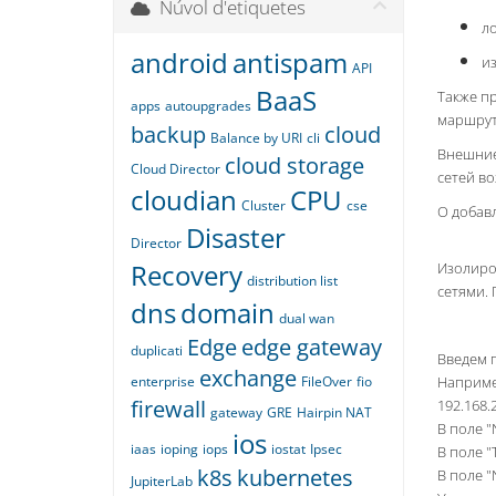
Núvol d'etiquetes
ло
android
antispam
из
API
BaaS
Также п
apps
autoupgrades
маршрути
backup
cloud
Balance by URI
cli
Внешние
cloud storage
Cloud Director
сетей во
cloudian
CPU
Cluster
cse
О добав
Disaster
Director
Recovery
Изолиро
distribution list
сетями. 
dns
domain
dual wan
Edge
edge gateway
duplicati
Введем 
exchange
enterprise
FileOver
fio
Например
firewall
192.168.2
gateway
GRE
Hairpin NAT
В поле "
ios
iaas
ioping
iops
iostat
Ipsec
В поле "
k8s
kubernetes
В поле "
JupiterLab