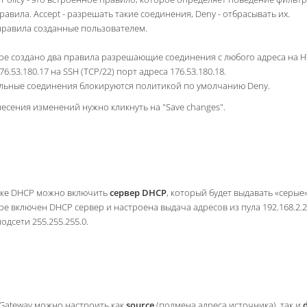
равила. Accept - разрешать такие соединения, Deny - отбрасывать их.
 правила созданные пользователем.
е создано два правила разрешающие соединения с любого адреса на HTT
76.53.180.17 на SSH (TCP/22) порт адреса 176.53.180.18.
альные соединения блокируются политикой по умолчанию Deny.
есения изменений нужно кликнуть на "Save changes".
.
дке DHCP можно включить
сервер DHCP
, который будет выдавать «серы
е включен DHCP сервер и настроена выдача адресов из пула 192.168.2.2 -
одсети 255.255.255.0.
 Gateway можно настроить как
source
(подмена адреса источника), так и
d