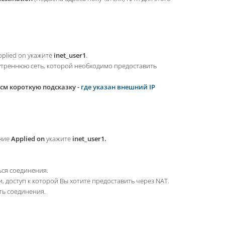
pplied on укажите
inet_user1
.
утреннюю сеть, которой необходимо предоставить
(см короткую подсказку -
где указан внешний IP
ние
Applied on
укажите
inet_user1.
ься соединения.
 доступ к которой Вы хотите предоставить через NAT.
ть соединения.