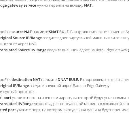
Edge gateway service
нужно перейти на вкладку
NAT.
тройки
source NAT
нажмите
SNAT RULE
. В открывшемся окне значение A
riginal Source IP/Range
введите адрес виртуальной машины или всю вн
 интернет через NAT.
ranslated Source IP/Range
введите внешний адрес Вашего EdgeGateway
тройки
destination NAT
нажмите
DNAT RULE.
В открывшемся окне значе
riginal IP/Range
введите внешний адрес Вашего EdgeGateway
.
е нужный протокол.
al port
укажите порт на внешнем адресе, на который будут устанавливат
ranslated IP/Range
укажите адрес виртуальной машины в локальной сети,
ated port
укажите порт, на котором виртуальная машина будет принима