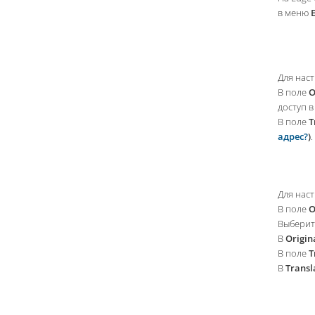
в меню
Для нас
В поле
O
доступ в
В поле
T
адрес?
)
.
Для нас
В поле
O
Выберит
В
Origin
В поле
T
В
Transl