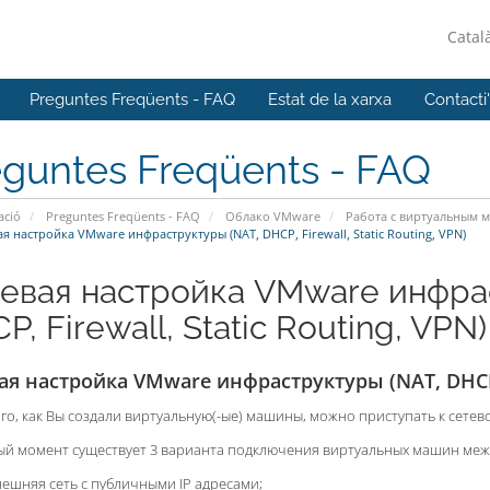
Catal
Preguntes Freqüents - FAQ
Estat de la xarxa
Contacti
eguntes Freqüents - FAQ
ació
Preguntes Freqüents - FAQ
Облако VMware
Работа с виртуальным 
я настройка VMware инфраструктуры (NAT, DHCP, Firewall, Static Routing, VPN)
евая настройка VMware инфра
P, Firewall, Static Routing, VPN)
ая настройка VMware инфраструктуры (NAT, DHCP, F
го, как Вы создали виртуальную(-ые) машины, можно приступать к сетев
ый момент существует 3 варианта подключения виртуальных машин меж
ешняя сеть с публичными IP адресами;