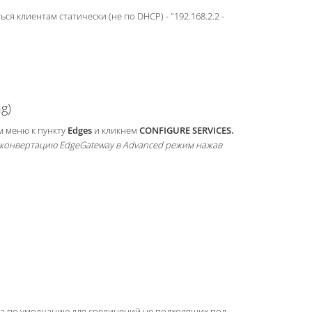
ся клиентам статически (не по DHCP) - "192.168.2.2 -
g)
ом меню к пункту
Edges
и кликнем
CONFIGURE SERVICES.
 конвертацию EdgeGateway в Advanced режим нажав
ьтра по умолчанию для соединений не подходящих под