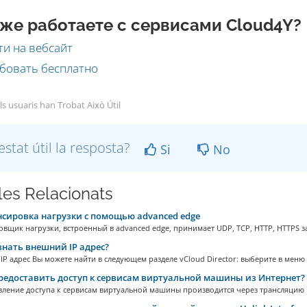
же работаете с сервисами Cloud4Y?
и на вебсайт
бовать бесплатно
ls usuaris han Trobat Això Útil
estat útil la resposta?
Si
No
cles Relacionats
сировка нагрузки с помощью advanced edge
вщик нагрузки, встроенный в advanced edge, принимает UDP, TCP, HTTP, HTTPS за
знать внешний IP адрес?
P адрес Вы можете найти в следующем разделе vCloud Director: выберите в меню с
редоставить доступ к сервисам виртуальной машины из Интернет?
вление доступа к сервисам виртуальной машины производится через трансляцию 