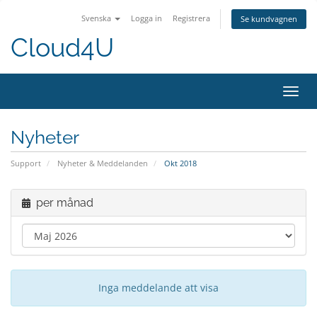
Svenska
Logga in
Registrera
Se kundvagnen
Cloud4U
Växla
navig
Nyheter
Support
Nyheter & Meddelanden
Okt 2018
per månad
Inga meddelande att visa