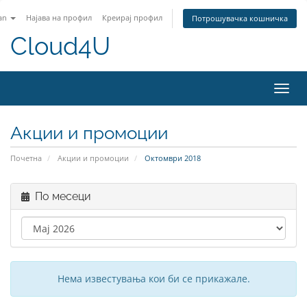
an
Најава на профил
Креирај профил
Потрошувачка кошничка
Cloud4U
Вклу
ја
нави
Акции и промоции
Почетна
Акции и промоции
Октомври 2018
По месеци
Нема известувања кои би се прикажале.