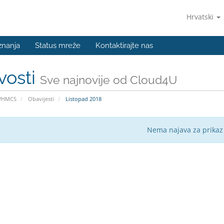
Hrvatski
znanja
Status mreže
Kontaktirajte nas
vosti
Sve najnovije od Cloud4U
WHMCS
Obavijesti
Listopad 2018
Nema najava za prikaz