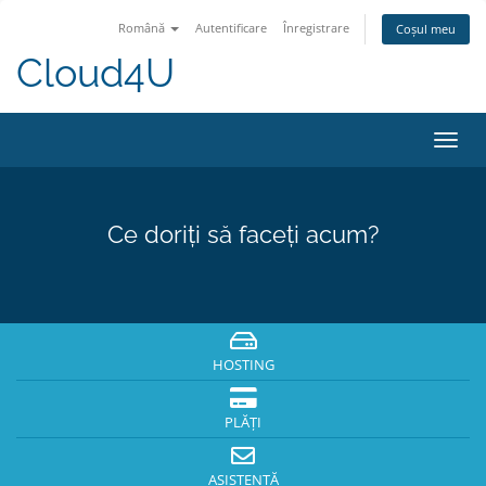
Română
Autentificare
Înregistrare
Coșul meu
Cloud4U
Navi
Toggl
Ce doriți să faceți acum?
HOSTING
PLĂȚI
ASISTENȚĂ