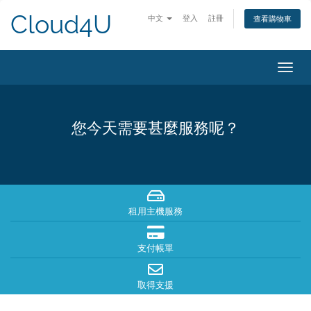
Cloud4U
中文
登入
註冊
查看購物車
切
換
導
覽
您今天需要甚麼服務呢？
租用主機服務
支付帳單
取得支援