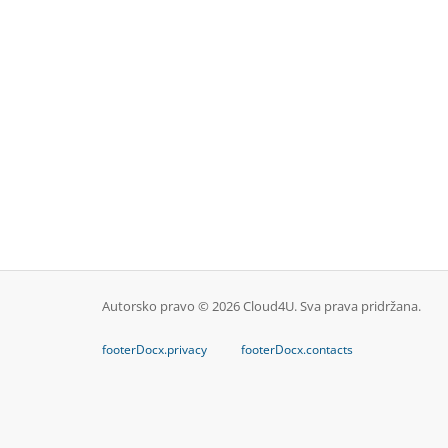
Autorsko pravo © 2026 Cloud4U. Sva prava pridržana.
footerDocx.privacy
footerDocx.contacts