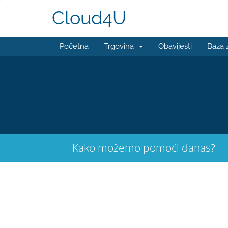
Cloud4U
Početna
Trgovina
Obavijesti
Baza 
Kako možemo pomoći danas?