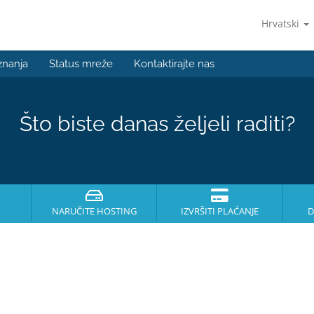
Hrvatski
znanja
Status mreže
Kontaktirajte nas
Što biste danas željeli raditi?
NARUČITE HOSTING
IZVRŠITI PLAĆANJE
D