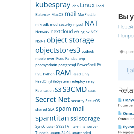
kubespray
Linux
ldap
Load
mail
Balancer
MacOS
MatPlotLib
Вы у
NAT
mikrotik
mod_security
mysql
Перейт
nextcloud
Network
nfs
nginx
NSX
Попро
object storage
NSX-T
objectstores3
outlook
spamt
moble
over IPsec
Pandas
php
phpmyadmin
postgresql
PowerShell
PV
Hja
RAM
PVC
Python
Read Only
ReadOnlyFileSystem
redeploy
relay
S3CMD
S3
Rela
Replication
saas
Secret Net
Получ
security
SecurOS
После рег
spam mail
shared
SLA
Описа
spamtitan
ssl
storage
Описание 
SyncCluster
SYSSTAT
terminal server
Руков
Интерфейс
Tunnels
ubuntu24.04
unattended-