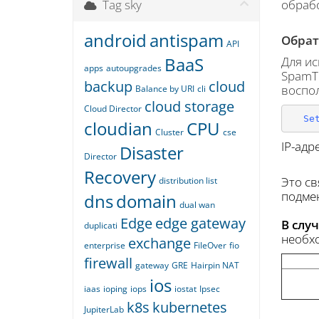
Tag sky
обрабо
android
antispam
Обрат
API
BaaS
Для ис
apps
autoupgrades
SpamTi
backup
cloud
воспо
Balance by URI
cli
cloud storage
Cloud Director
Se
cloudian
CPU
Cluster
cse
IP-адр
Disaster
Director
Recovery
Это св
distribution list
подмен
dns
domain
dual wan
Edge
edge gateway
В слу
duplicati
необхо
exchange
enterprise
FileOver
fio
firewall
gateway
GRE
Hairpin NAT
ios
iaas
ioping
iops
iostat
Ipsec
k8s
kubernetes
JupiterLab