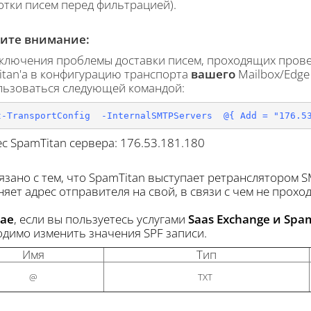
тки писем перед фильтрацией).
ите внимание:
ключения проблемы доставки писем, проходящих провер
tan'a в конфигурацию транспорта
вашего
Mailbox/Edge
льзоваться следующей командой:
t-TransportConfig 
-InternalSMTPServers 
@{ 
Add 
= 
"176.5
ес SpamTitan сервера: 176.53.181.180
язано с тем, что SpamTitan выступает ретранслятором 
яет адрес отправителя на свой, в связи с чем не прохо
чае
, если вы пользуетесь услугами
Saas Exchange и Spa
димо изменить значения SPF записи.
Имя
Тип
@
TXT