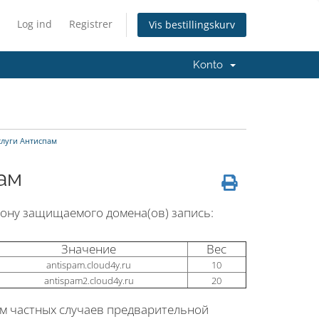
Log ind
Registrer
Vis bestillingskurv
Konto
слуги Антиспам
ам
зону защищаемого домена(ов) запись:
Значение
Вес
antispam.cloud4y.ru
10
antispam2.cloud4y.ru
20
ем частных случаев предварительной