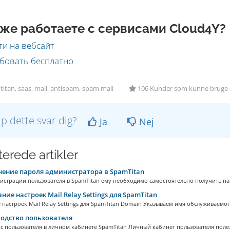
же работаете с сервисами Cloud4Y?
и на вебсайт
бовать бесплатно
itan, saas, mail, antispam, spam mail
106 Kunder som kunne bruge d
lp dette svar dig?
Ja
Nej
terede artikler
ение пароля администратора в SpamTitan
истрации пользователя в SpamTitan ему необходимо самостоятельно получить пар
ние настроек Mail Relay Settings для SpamTitan
настроек Mail Relay Settings для SpamTitan Domain Указываем имя обслуживаемого
одство пользователя
 пользователя в личном кабинете SpamTitan Личный кабинет пользователя полезе