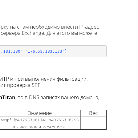
ку на спам необходимо внести IP-адрес
 сервера Exchange. Для этого вы можете
3.181.180","176.53.183.133"
}
SMTP и при выполнения фильтрации,
дит проверка SPF.
mTitan
, то в DNS-записях вашего домена,
Значение
Вес
v=spf1 ip4:176.53.181.141 ip4:176.53.182.93
include:msndr.net +a +mx ~all