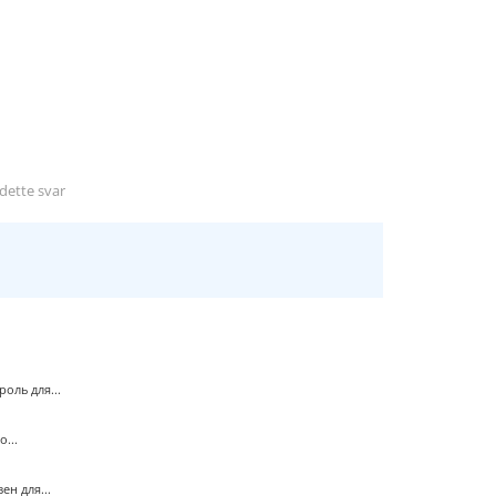
ette svar
оль для...
...
н для...