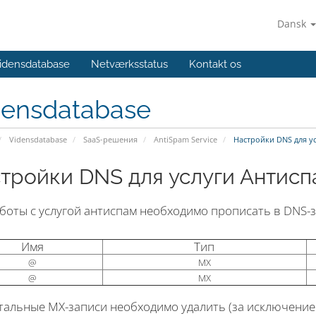
Dansk
idensdatabase
Netværksstatus
Kontakt os
densdatabase
Vidensdatabase
SaaS-решения
AntiSpam Service
Настройки DNS для у
тройки DNS для услуги Антисп
боты с услугой антиспам необходимо прописать в DNS-
Имя
Тип
@
MX
@
MX
тальные MX-записи необходимо удалить (за исключени