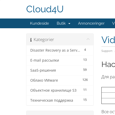
Cloud4U
Kundeside
Butik
Annonceringer
V
Vi
Kategorier
4
Disaster Recovery as a Service
Support
13
E-mail рассылки
Нас
59
SaaS-решения
Для ра
126
Облако VMware
11
Объектное хранилище S3
15
Техническая поддержка
Все ос