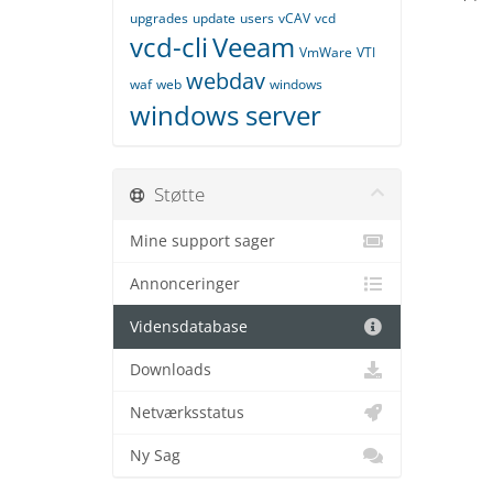
upgrades
update
users
vCAV
vcd
vcd-cli
Veeam
VmWare
VTI
webdav
waf
web
windows
windows server
Støtte
Mine support sager
Annonceringer
Vidensdatabase
Downloads
Netværksstatus
Ny Sag