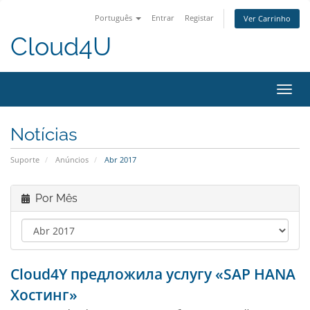
Português
Entrar
Registar
Ver Carrinho
Cloud4U
Alter
nave
Notícias
Suporte
Anúncios
Abr 2017
Por Mês
Cloud4Y предложила услугу «SAP HANA
Хостинг»