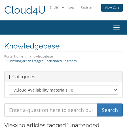
Cloud4U
English
Login
Register
View Cart
Toggl
navig
Knowledgebase
Portal Home
Knowledgebase
Viewing articles tagged unattended upgrades
Categories
Viewing articles tagged 'unattended