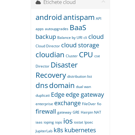
Etichete cloud
android
antispam
API
BaaS
apps
autoupgrades
backup
cloud
Balance by URI
cli
cloud storage
Cloud Director
cloudian
CPU
Cluster
cse
Disaster
Director
Recovery
distribution list
dns
domain
dual wan
Edge
edge gateway
duplicati
exchange
enterprise
FileOver
fio
firewall
gateway
GRE
Hairpin NAT
ios
iaas
ioping
iops
iostat
Ipsec
k8s
kubernetes
JupiterLab