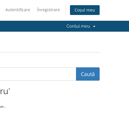
Autentificare
Înregistrare
Coșul meu
Contul meu
ru'
я...