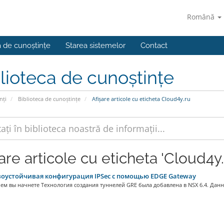
Română
a de cunoștințe
Starea sistemelor
Contact
lioteca de cunoștințe
nți
Biblioteca de cunoștințe
Afișare articole cu eticheta Cloud4y.ru
are articole cu eticheta 'Cloud4y.
оустойчивая конфигурация IPSec c помощью EDGE Gateway
ем вы начнете Технология создания туннелей GRE была добавлена в NSX 6.4. Данна