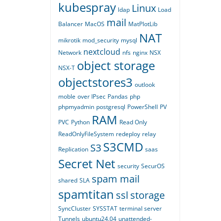
kubespray
Linux
ldap
Load
mail
Balancer
MacOS
MatPlotLib
NAT
mikrotik
mod_security
mysql
nextcloud
Network
nfs
nginx
NSX
object storage
NSX-T
objectstores3
outlook
moble
over IPsec
Pandas
php
phpmyadmin
postgresql
PowerShell
PV
RAM
PVC
Python
Read Only
ReadOnlyFileSystem
redeploy
relay
S3CMD
S3
Replication
saas
Secret Net
security
SecurOS
spam mail
shared
SLA
spamtitan
ssl
storage
SyncCluster
SYSSTAT
terminal server
Tunnels
ubuntu24.04
unattended-