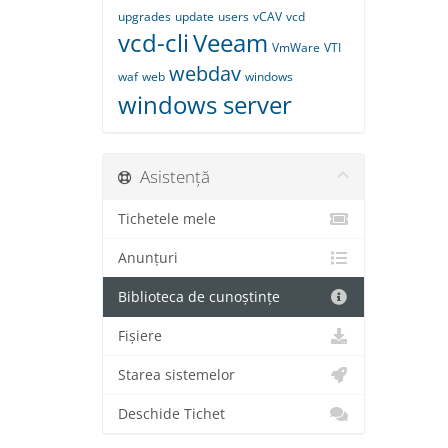
upgrades
update
users
vCAV
vcd
vcd-cli
Veeam
VmWare
VTI
webdav
waf
web
windows
windows server
Asistență
Tichetele mele
Anunțuri
Biblioteca de cunoștințe
Fișiere
Starea sistemelor
Deschide Tichet