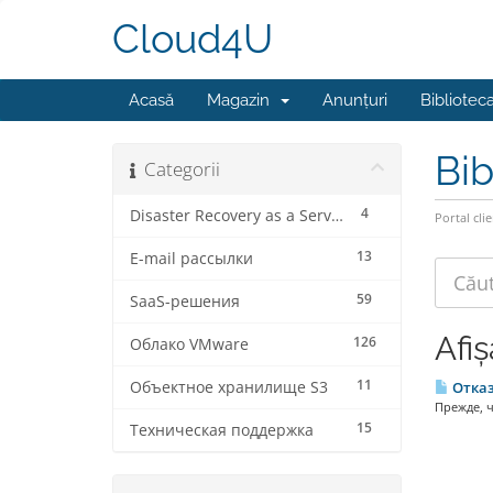
Cloud4U
Acasă
Magazin
Anunțuri
Bibliotec
Bib
Categorii
4
Disaster Recovery as a Service
Portal clie
13
E-mail рассылки
59
SaaS-решения
Afiș
126
Облако VMware
11
Объектное хранилище S3
Отказ
Прежде, ч
15
Техническая поддержка