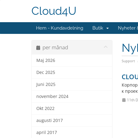
Cloud4U
Hem - Kundavdelning
Butik
Nyheter
Ny
per månad
Maj 2026
Support
Dec 2025
CLOU
Juni 2025
Корпор
к проек
november 2024
11th 
Okt 2022
augusti 2017
april 2017