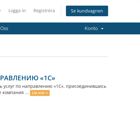
Logga in
Registrera
Se kundvagnen
 Oss
Konto
ПРАВЛЕНИЮ «1С»
 услуг по направлению «1С», присоединившись
е компания ...
Läs mer »