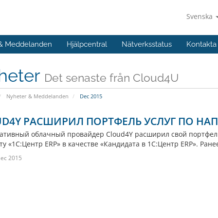
Svenska
 & Meddelanden
Hjälpcentral
Nätverksstatus
Kontakta
heter
Det senaste från Cloud4U
Nyheter & Meddelanden
Dec 2015
D4Y РАСШИРИЛ ПОРТФЕЛЬ УСЛУГ ПО НА
ативный облачный провайдер Cloud4Y расширил свой портфель
ту «1С:Центр ERP» в качестве «Кандидата в 1С:Центр ERP». Ране
Dec 2015