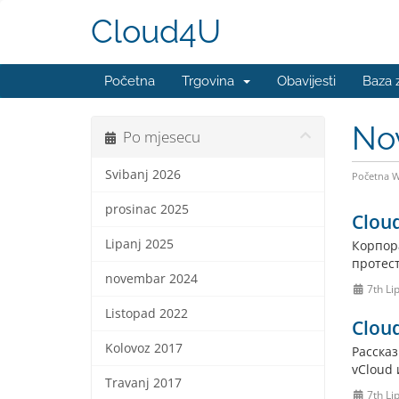
Cloud4U
Početna
Trgovina
Obavijesti
Baza 
No
Po mjesecu
Svibanj 2026
Početna 
prosinac 2025
Clou
Lipanj 2025
Корпор
протес
novembar 2024
7th Li
Listopad 2022
Clou
Kolovoz 2017
Рассказ
vCloud 
Travanj 2017
7th Li