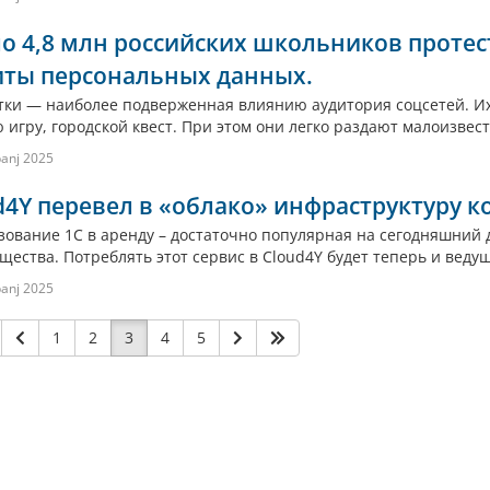
о 4,8 млн российских школьников протес
ты персональных данных.
тки — наиболее подверженная влиянию аудитория соцсетей. Их
 игру, городской квест. При этом они легко раздают малоизвес
panj 2025
d4Y перевел в «облако» инфраструктуру 
зование 1С в аренду – достаточно популярная на сегодняшний
ества. Потреблять этот сервис в Cloud4Y будет теперь и ведущ
panj 2025
1
2
3
4
5