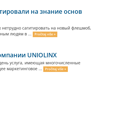
тировали на знание основ
 нетрудно сагитировать на новый флешмоб,
тным людям в ...
Pročitaj više »
компании UNIOLINX
 день услуга, имеющая многочисленные
ее маркетинговое ...
Pročitaj više »