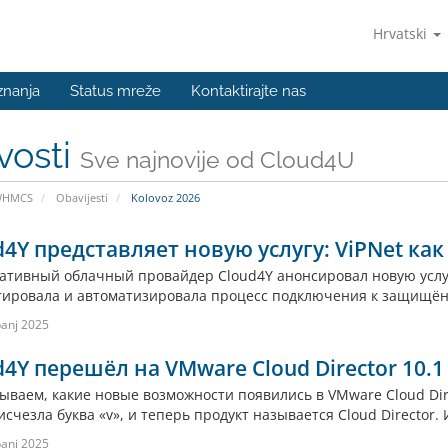
Hrvatski
znanja
Status mreže
Kontaktirajte nas
vosti
Sve najnovije od Cloud4U
WHMCS
Obavijesti
Kolovoz 2026
d4Y представляет новую услугу: ViPNet как
ативный облачный провайдер Cloud4Y анонсировал новую услугу
тировала и автоматизировала процесс подключения к защищён
panj 2025
d4Y перешёл на VMware Cloud Director 10.1
ываем, какие новые возможности появились в VMware Cloud Dire
исчезла буква «v», и теперь продукт называется Cloud Director. 
panj 2025