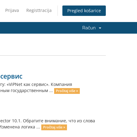
Prijava
Registtracija
Pregled košarice
Račun
 сервис
: «ViPNet как сервис». Компания
ным государственным ...
Pročitaj više »
ctor 10.1. Обратите внимание, что из слова
Изменена логика ...
Pročitaj više »