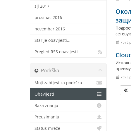
sij 2017
Окол
prosinac 2016
защи
Подрос
novembar 2016
сетевую
Starije obavijesti...
7th Li
Pregled RSS obavijesti
Clou
Исполь
преимущ
Podrška
7th Li
Moji zahtjevi za podršku
Obavijesti
Baza znanja
Preuzimanja
Status mreže