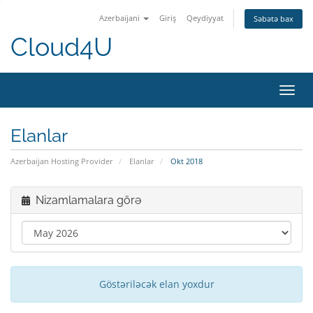
Azerbaijani
Giriş
Qeydiyyat
Səbətə bax
Cloud4U
Naviq
keçid
Elanlar
Azerbaijan Hosting Provider
Elanlar
Okt 2018
Nizamlamalara görə
Göstəriləcək elan yoxdur